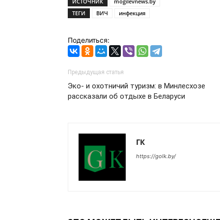
ИСТОЧНИК
mogilevnews.by
ТЕГИ
ВИЧ
инфекция
Поделиться:
Предыдущая статья
Эко- и охотничий туризм: в Минлесхозе
рассказали об отдыхе в Беларуси
ГК
https://golk.by/