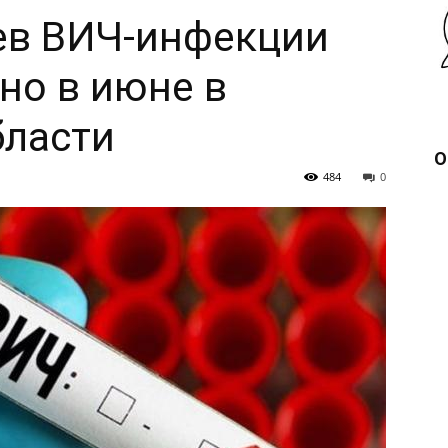
ев ВИЧ-инфекции
но в июне в
бласти
О
484
0