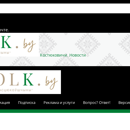
очте.
Костюковичи. Новости
мация
Подписка
Реклама и услуги
Вопрос? Ответ!
Верси