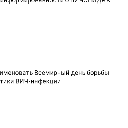
ля информированности о ВИЧСПИДе в
еименовать Всемирный день борьбы
ктики ВИЧ-инфекции