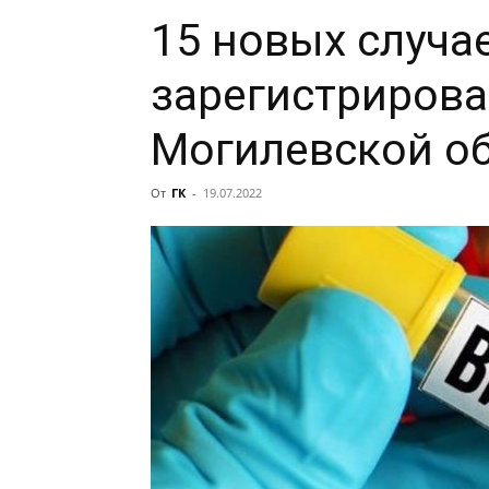
15 новых случа
зарегистрирова
Могилевской о
От
ГК
-
19.07.2022