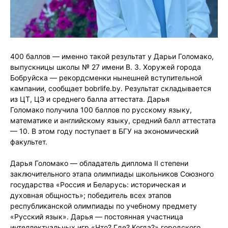
400 баллов — именно такой результат у Дарьи Голомако,
выпускницы школы № 27 имени В. З. Хоружей города
Бобруйска — рекордсменки нынешней вступительной
кампании, сообщает bobrlife.by. Результат складывается
из ЦТ, ЦЭ и среднего балла аттестата. Дарья
Голомако получила 100 баллов по русскому языку,
математике и английскому языку, средний балл аттестата
— 10. В этом году поступает в БГУ на экономический
факультет.
Дарья Голомако — обладатель диплома II степени
заключительного этапа олимпиады школьников Союзного
государства «Россия и Беларусь: историческая и
духовная общность»; победитель всех этапов
республиканской олимпиады по учебному предмету
«Русский язык». Дарья — постоянная участница
интеллектуальных игр «Что? Где? Когда?» городского,