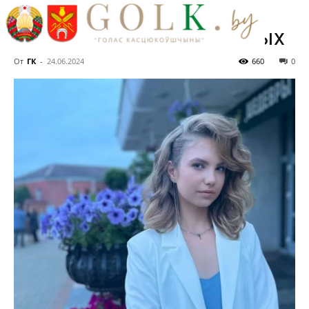
Бобруйска набрала 400
баллов из 400 возможных
От
ГК
-
24.06.2024
660
0