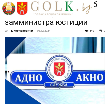
улучшение работы служб
«одно окно», рассказала
замминистра юстиции
От
ГК Костюковичи
-
06.12.2024
349
0