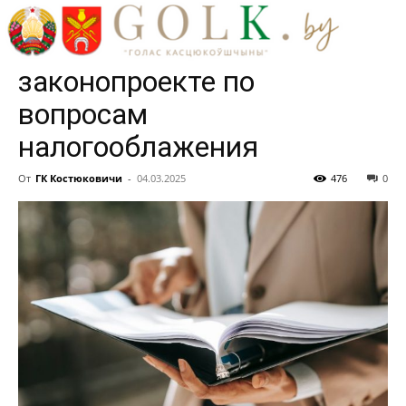
шанс. Какие новации
ожидаются в
законопроекте по
вопросам
налогооблажения
От
ГК Костюковичи
-
04.03.2025
476
0