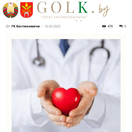
оздоровительного и
медицинского туризма
От
ГК Костюковичи
-
10.02.2025
476
0