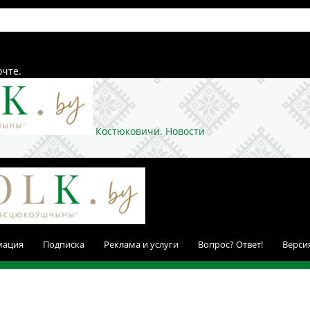
очте.
Костюковичи. Новости
мация
Подписка
Реклама и услуги
Вопрос? Ответ!
Верси