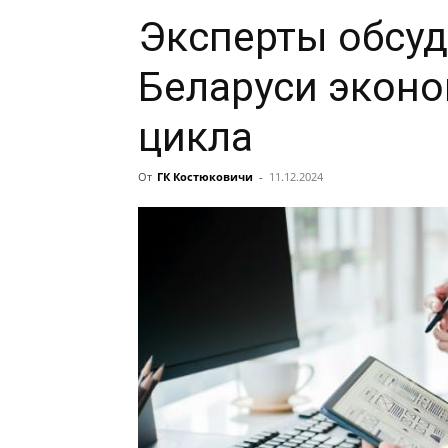
Эксперты обсуд
Беларуси эконо
цикла
От
ГК Костюковичи
-
11.12.2024