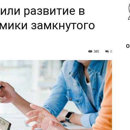
или развитие в
мики замкнутого
О
385
0