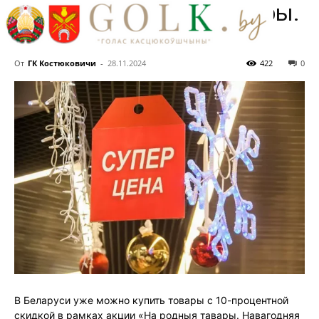
акции «На родныя тавары.
Навагодняя знiжка»
От
ГК Костюковичи
-
28.11.2024
422
0
В Беларуси уже можно купить товары с 10-процентной
скидкой в рамках акции «На родныя тавары. Навагодняя