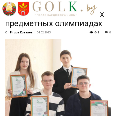
школьники успешно
выступают на ежегодных
предметных олимпиадах
От
Игорь Ковалев
-
04.02.2025
642
0