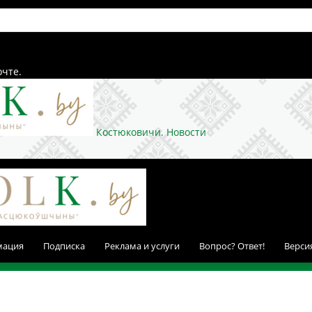
очте.
Костюковичи. Новости
мация
Подписка
Реклама и услуги
Вопрос? Ответ!
Верси