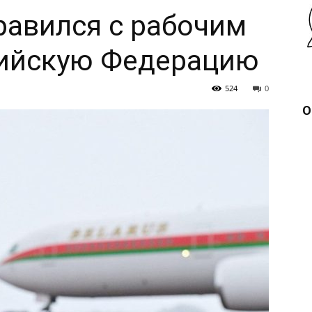
авился с рабочим
сийскую Федерацию
524
0
О