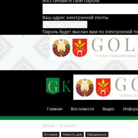
Восстановите свой пароль
Ваш адрес электронной почты
Пароль будет выслан вам по электронной п
Главная
Все новости
Видео
Инфор
Домой
В стране
В стране
Новость дня
Официально