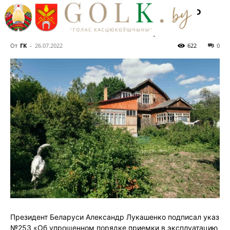
разрешающий узаконить
самовольные постройки
От
ГК
-
26.07.2022
622
0
Президент Беларуси Александр Лукашенко подписал указ
№253 «Об упрощенном порядке приемки в эксплуатацию