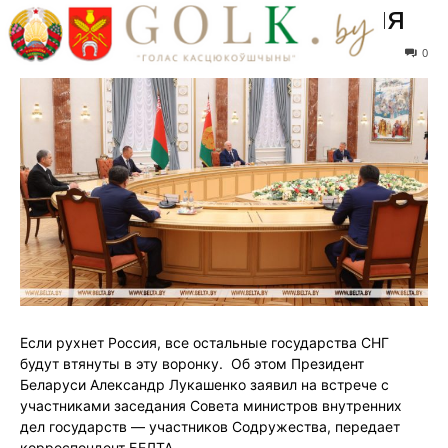
будет, если рухнет Россия
От
ГК Костюковичи
-
08.08.2024
481
0
Если рухнет Россия, все остальные государства СНГ
будут втянуты в эту воронку. Об этом Президент
Беларуси Александр Лукашенко заявил на встрече с
участниками заседания Совета министров внутренних
дел государств — участников Содружества, передает
корреспондент БЕЛТА.