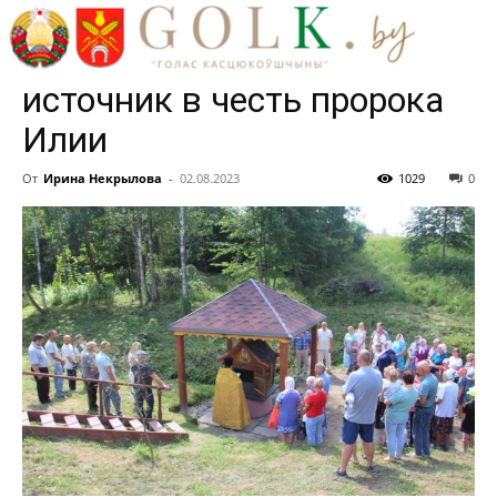
один святой источник! В
Клеевичах освятили
источник в честь пророка
Илии
От
Ирина Некрылова
-
02.08.2023
1029
0