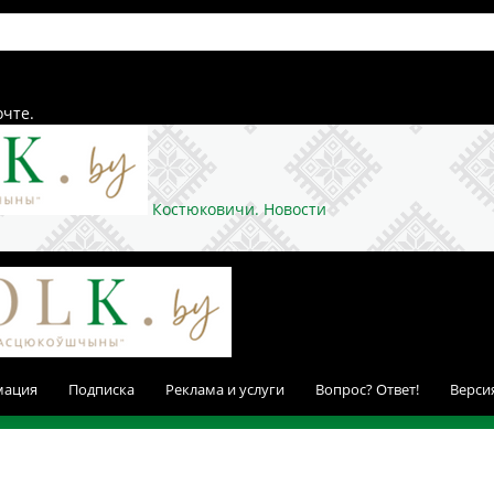
очте.
Костюковичи. Новости
мация
Подписка
Реклама и услуги
Вопрос? Ответ!
Верси