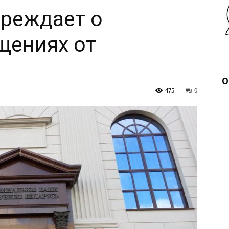
преждает о
щениях от
О
475
0