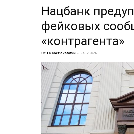
Нацбанк преду
фейковых сооб
«контрагента»
От
ГК Костюковичи
-
23.12.2024