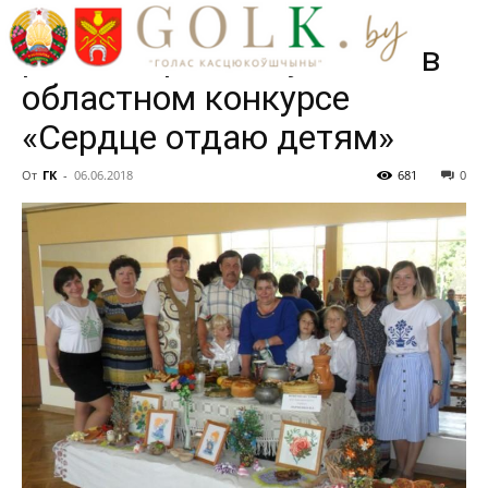
из Костюковичского
района приняла участие в
областном конкурсе
«Сердце отдаю детям»
От
ГК
-
06.06.2018
681
0