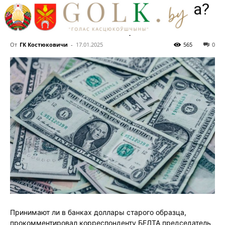
доллары старого образца?
Ответили эксперты
От
ГК Костюковичи
-
17.01.2025
565
0
Принимают ли в банках доллары старого образца,
прокомментировал корреспонденту БЕЛТА председатель