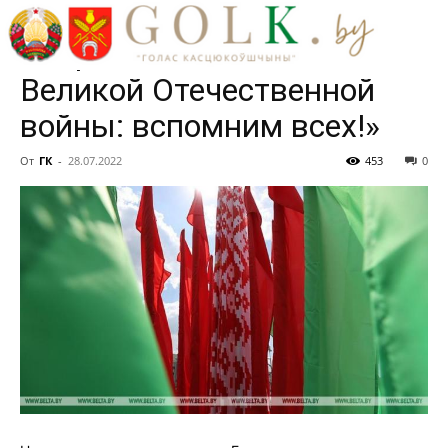
Всебелорусская акция
«Народная летопись
Великой Отечественной
войны: вспомним всех!»
От
ГК
-
28.07.2022
453
0