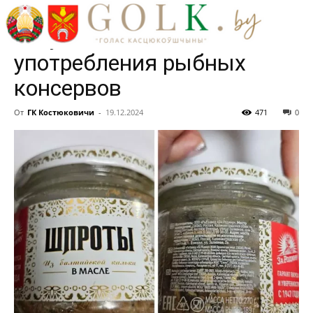
россиянки заболели
ботулизмом после
употребления рыбных
консервов
От
ГК Костюковичи
-
19.12.2024
471
0