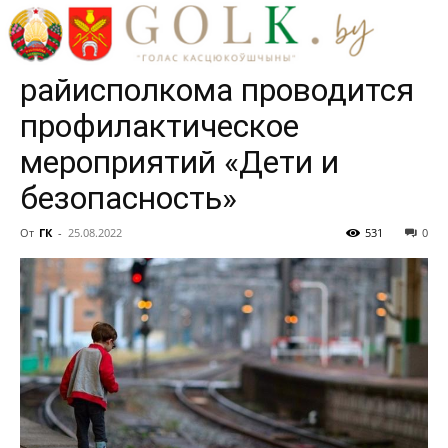
внутренних дел
Костюковичского
райисполкома проводится
профилактическое
мероприятий «Дети и
безопасность»
От
ГК
-
25.08.2022
531
0