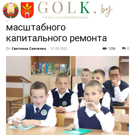
открыла свои двери для
учеников после
масштабного
капитального ремонта
От
Светлана Савченко
-
01.09.2023
1256
0