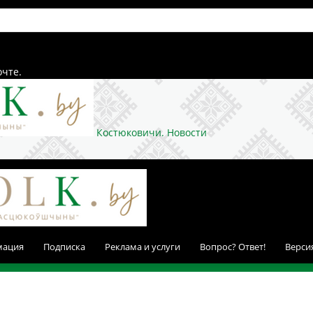
очте.
Костюковичи. Новости
мация
Подписка
Реклама и услуги
Вопрос? Ответ!
Верси