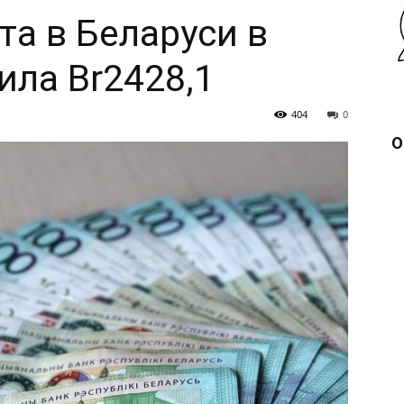
та в Беларуси в
ила Br2428,1
404
0
О