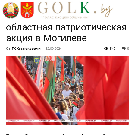
объединяют». Около 7
тыс. человек собрала
областная патриотическая
акция в Могилеве
От
ГК Костюковичи
-
12.09.2024
547
0