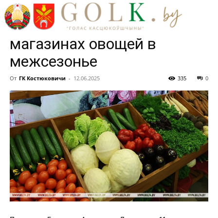
поставщиков обязали
обеспечивать наличие в
магазинах овощей в
межсезонье
От
ГК Костюковичи
-
12.06.2025
335
0