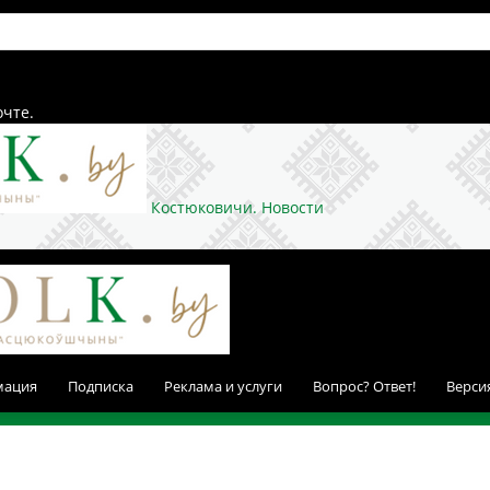
очте.
Костюковичи. Новости
мация
Подписка
Реклама и услуги
Вопрос? Ответ!
Верси