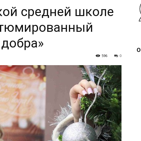
кой средней школе
стюмированный
 добра»
О
596
0