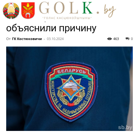
отмечается устойчивый
запах горения, в МЧС
объяснили причину
От
ГК Костюковичи
-
03.10.2024
463
0