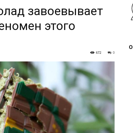
олад завоевывает
феномен этого
О
672
0