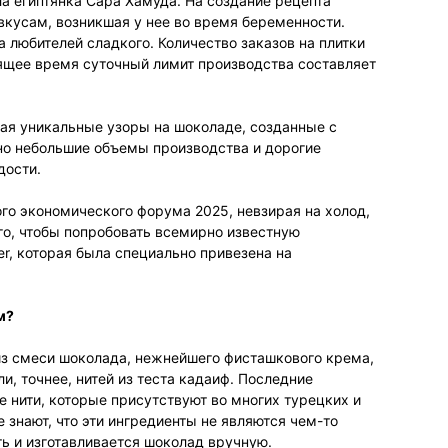
а египтянка Сара Хамуда. На создание рецепта
вкусам, возникшая у нее во время беременности.
 любителей сладкого. Количество заказов на плитки
оящее время суточный лимит производства составляет
чая уникальные узоры на шоколаде, созданные с
но небольшие объемы производства и дорогие
дости.
о экономического форума 2025, невзирая на холод,
го, чтобы попробовать всемирно известную
ier, которая была специально привезена на
м?
из смеси шоколада, нежнейшего фисташкового крема,
и, точнее, нитей из теста кадаиф. Последние
 нити, которые присутствуют во многих турецких и
 знают, что эти ингредиенты не являются чем-то
ь и изготавливается шоколад вручную.