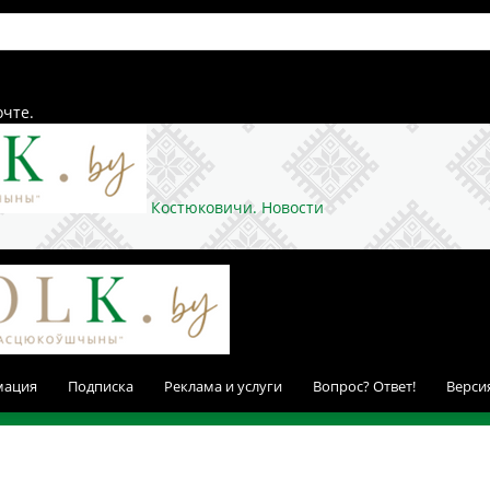
очте.
Костюковичи. Новости
мация
Подписка
Реклама и услуги
Вопрос? Ответ!
Верси