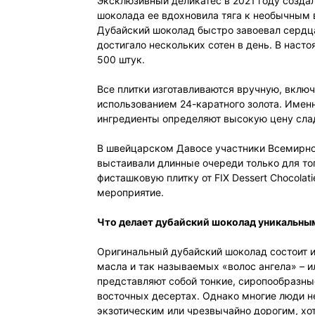
Эксклюзивный деликатес в 2021 году создал
шоколада ее вдохновила тяга к необычным 
Дубайский шоколад быстро завоевал сердца
достигало нескольких сотен в день. В наст
500 штук.
Все плитки изготавливаются вручную, вклю
использованием 24-каратного золота. Имен
ингредиенты определяют высокую цену сла
В швейцарском Давосе участники Всемирног
выстаивали длинные очереди только для то
фисташковую плитку от FIX Dessert Chocolat
мероприятие.
Что делает дубайский шоколад уникальны
Оригинальный дубайский шоколад состоит 
масла и так называемых «волос ангела» – ил
представляют собой тонкие, сиропообразные
восточных десертах. Однако многие люди не
экзотическим или чрезвычайно дорогим, хот