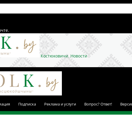
очте.
Костюковичи. Новости
мация
Подписка
Реклама и услуги
Вопрос? Ответ!
Верси