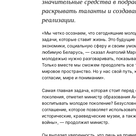
значительные средства в подра
раскрывать таланты и создавая
реализации.
«Мы четко осознаем, что сегодняшние моло
задачи, которые ставит жизнь. Это будущие
экономики, социальную сферу и своим умом
любимую Беларусь, — сказал Анатолий Марк
молодежью нужно разговаривать, показыват
Только вместе мы сможем преодолеть все т
мировое пространство. Но у нас свой путь,
согласии, мире и понимании».
Самая главная задача, которая стоит пере
поколения, отметил министр образования А
воспитывать молодое поколение? Безусловн
соглашение, которое позволяет использоват
исторические, краеведческие музеи, а так
войны», — продолжил министр.
Он выразил уверенность, что лишь на прим