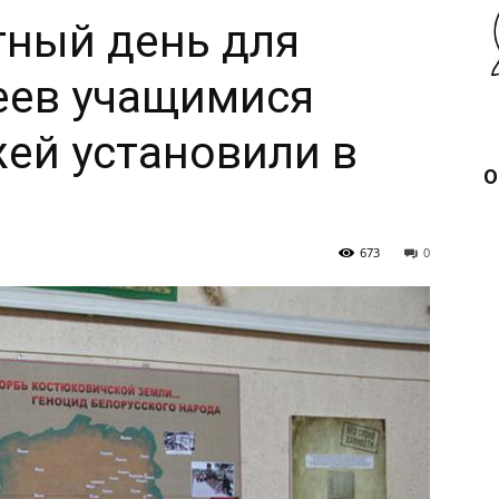
тный день для
еев учащимися
ей установили в
О
673
0