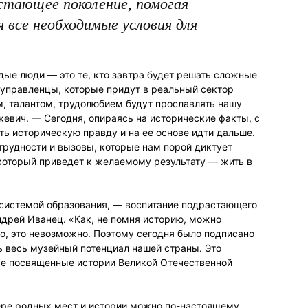
стающее поколение, помогая
 все необходимые условия для
дые люди — это те, кто завтра будет решать сложные
 управленцы, которые придут в реальный сектор
, талантом, трудолюбием будут прославлять нашу
евич. — Сегодня, опираясь на исторические факты, с
ь историческую правду и на ее основе идти дальше.
рудности и вызовы, которые нам порой диктует
 который приведет к желаемому результату — жить в
д системой образования, — воспитание подрастающего
ндрей Иванец. «Как, не помня историю, можно
о, это невозможно. Поэтому сегодня было подписано
ь весь музейный потенциал нашей страны. Это
же посвященные истории Великой Отечественной
ере родных мест и истории можно по-настоящему