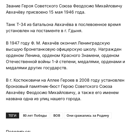
Звание Героя Советского Союза Феодосию Михайловичу
Авхачёву присвоено 15 мая 1946 года.
Танк Т-34 из батальона Авхачёва в послевоенное время
установлен на постаменте в г. Гдыня.
В 1947 году Ф. М. Авхачёв окончил Ленинградскую
высшую бронетанковую офицерскую школу. Награжден
орденом Ленина, орденом Красного Знамени, орденом
Отечественной войны 1-й степени, медалями, орденами и
медалями других государств.
В г. Костюковичи на Аллее Героев в 2008 году установлен
бронзовый памятник-бюст Герою Советского Союза
Авхачёву Феодосию Михайловичу, а также его именем
названа одна из улиц нашего города.
ТЕГИ
80 лет Победы
ВОВ
Они сражались за Родину
Поделиться: