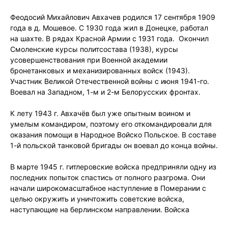
Феодосий Михайлович Авхачев родился 17 сентября 1909
года в д. Мошевое. С 1930 года жил в Донецке, работал
на шахте. В рядах Красной Армии с 1931 года. Окончил
Смоленские курсы политсостава (1938), курсы
усовершенствования при Военной академии
бронетанковых и механизированных войск (1943).
Участник Великой Отечественной войны с июня 1941-го.
Воевал на Западном, 1-м и 2-м Белорусских фронтах.
К лету 1943 г. Авхачёв был уже опытным воином и
умелым командиром, поэтому его откомандировали для
оказания помощи в Народное Войско Польское. В составе
1-й польской танковой бригады он воевал до конца войны.
В марте 1945 г. гитлеровские войска предприняли одну из
последних попыток спастись от полного разгрома. Они
начали широкомасштабное наступление в Померании с
целью окружить и уничтожить советские войска,
наступающие на берлинском направлении. Войска