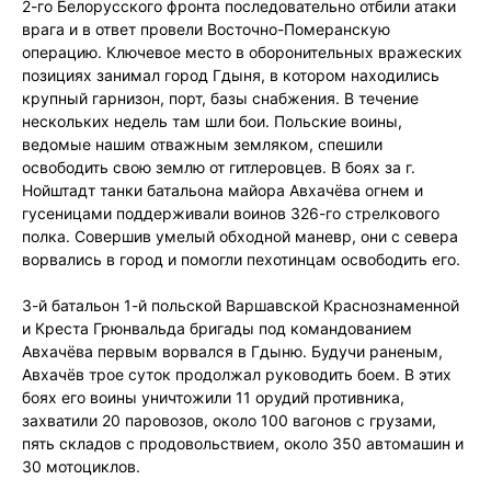
2-го Белорусского фронта последовательно отбили атаки
врага и в ответ провели Восточно-Померанскую
операцию. Ключевое место в оборонительных вражеских
позициях занимал город Гдыня, в котором находились
крупный гарнизон, порт, базы снабжения. В течение
нескольких недель там шли бои. Польские воины,
ведомые нашим отважным земляком, спешили
освободить свою землю от гитлеровцев. В боях за г.
Нойштадт танки батальона майора Авхачёва огнем и
гусеницами поддерживали воинов 326-го стрелкового
полка. Совершив умелый обходной маневр, они с севера
ворвались в город и помогли пехотинцам освободить его.
3-й батальон 1-й польской Варшавской Краснознаменной
и Креста Грюнвальда бригады под командованием
Авхачёва первым ворвался в Гдыню. Будучи раненым,
Авхачёв трое суток продолжал руководить боем. В этих
боях его воины уничтожили 11 орудий противника,
захватили 20 паровозов, около 100 вагонов с грузами,
пять складов с продовольствием, около 350 автомашин и
30 мотоциклов.