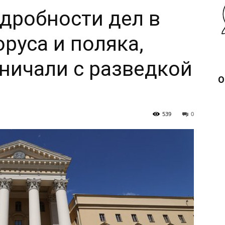
дробности дел в
руса и поляка,
ничали с разведкой
О
539
0