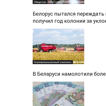
Общество
Белорус пытался переждать 
получил год колонии за укло
Агропромышленный комплекс
В Беларуси намолотили боле