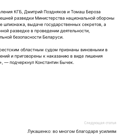
вления КГБ, Дмитрий Поздняков и Томаш Бероза
внешней разведки Министерства национальной обороны
ме шпионажа, выдаче государственных секретов, а
нной разведке в проведении деятельности,
льной безопасности Беларуси.
 Брестским областным судом признаны виновными в
ний и приговорены к наказанию в виде лишения
о», — подчеркнул Константин Бычек.
Следующая статья
Лукашенко: во многом благодаря усилиям