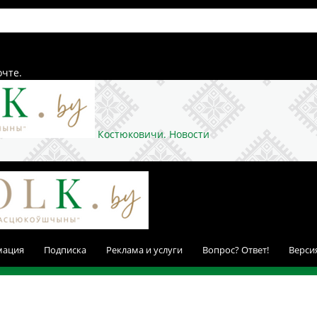
очте.
Костюковичи. Новости
мация
Подписка
Реклама и услуги
Вопрос? Ответ!
Верси