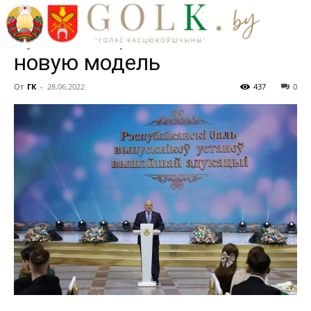
качнуло мир, Беларуси
нужно встроиться в его
новую модель
От
ГК
-
28.06.2022
437
0