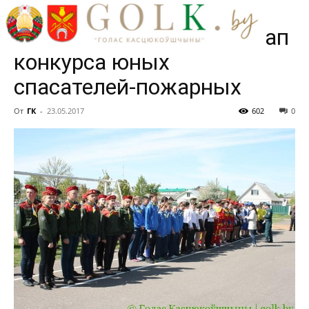
города Костюковичи
состоялся зональный этап
конкурса юных
спасателей-пожарных
От
ГК
-
23.05.2017
602
0