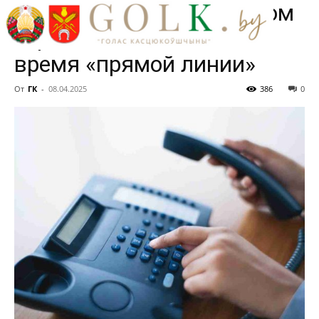
социальном и пенсионном
страховании ответят во
время «прямой линии»
От
ГК
-
08.04.2025
386
0