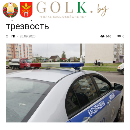
Госавтоинспекция
проверит водителей на
трезвость
От
ГК
-
28.09.2023
610
0