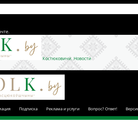
очте.
Костюковичи. Новости
мация
Подписка
Реклама и услуги
Вопрос? Ответ!
Верси