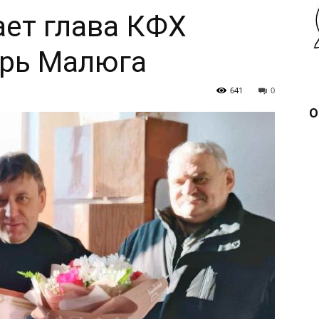
ает глава КФХ
орь Малюга
641
0
О