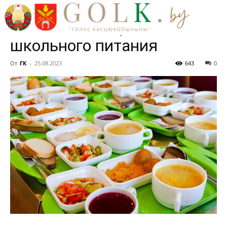
образования запустило
чат-бот по вопросам
школьного питания
От
ГК
-
25.08.2023
643
0